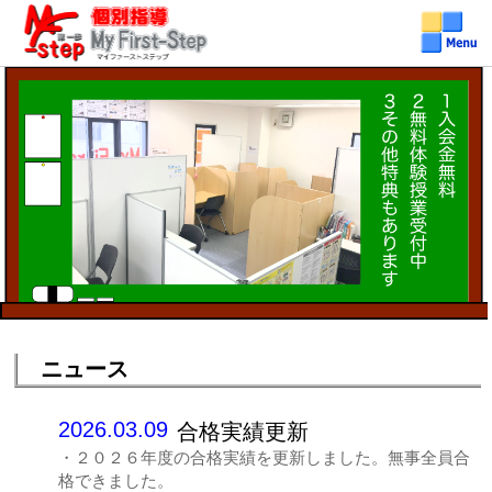
個別指導学習塾MyFirst-Step(マイファーストステップ)
個別指導MyFirst-Step（マイファーストステップ）メニュ
最寄駅：三ノ輪 南千住 入谷
地区：荒川区（東日暮里 荒川 南千住など） 台東区（三ノ輪 根岸 入谷など）
ー
ニュース
2026.03.09
合格実績更新
・２０２６年度の合格実績を更新しました。無事全員合
格できました。