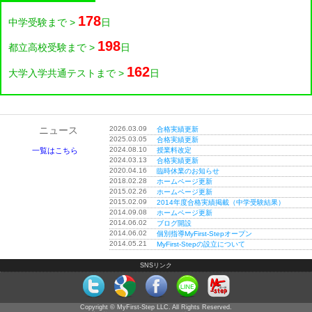
178
中学受験まで >
日
198
都立高校受験まで >
日
162
大学入学共通テストまで >
日
2026.03.09
ニュース
合格実績更新
2025.03.05
合格実績更新
2024.08.10
授業料改定
一覧はこちら
2024.03.13
合格実績更新
2020.04.16
臨時休業のお知らせ
2018.02.28
ホームページ更新
2015.02.26
ホームページ更新
2015.02.09
2014年度合格実績掲載（中学受験結果）
2014.09.08
ホームページ更新
2014.06.02
ブログ開設
2014.06.02
個別指導MyFirst-Stepオープン
2014.05.21
MyFirst-Stepの設立について
SNSリンク
Copyright © MyFirst-Step LLC. All Rights Reserved.